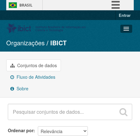
BRASIL
Entrar
Simplifique!
Comunica BR
Participe
Organizações
IBICT
Conjuntos de dados
Acesso à informação
Organizações
Legislação
Grupos
Conjuntos de dados
Canais
Sobre
Fluxo de Atividades
Sobre
Ordenar por