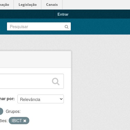
mação
Legislação
Canais
Entrar
nar por
Grupos:
ões:
IBICT