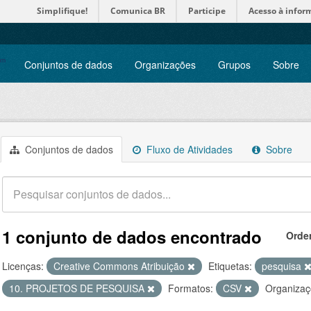
Simplifique!
Comunica BR
Participe
Acesso à infor
Conjuntos de dados
Organizações
Grupos
Sobre
Conjuntos de dados
Fluxo de Atividades
Sobre
1 conjunto de dados encontrado
Orde
Licenças:
Creative Commons Atribuição
Etiquetas:
pesquisa
10. PROJETOS DE PESQUISA
Formatos:
CSV
Organizaç