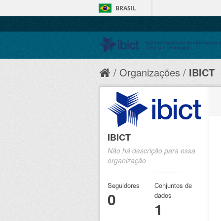
BRASIL
Organizações
IBICT
IBICT
Não há descrição para essa
organização
Seguidores
Conjuntos de
0
dados
1