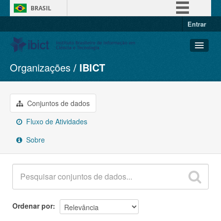
BRASIL
Entrar
Simplifique!
Comunica BR
Participe
Organizações
IBICT
Conjuntos de dados
Acesso à informação
Organizações
Legislação
Grupos
Conjuntos de dados
Canais
Sobre
Fluxo de Atividades
Sobre
Ordenar por