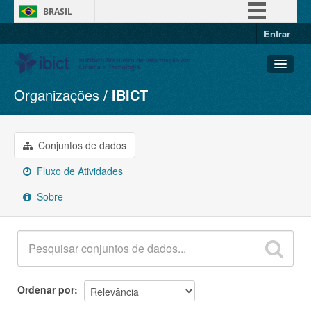
BRASIL
Entrar
Simplifique!
Comunica BR
Participe
Organizações
IBICT
Conjuntos de dados
Acesso à informação
Organizações
Legislação
Grupos
Conjuntos de dados
Canais
Sobre
Fluxo de Atividades
Sobre
Ordenar por