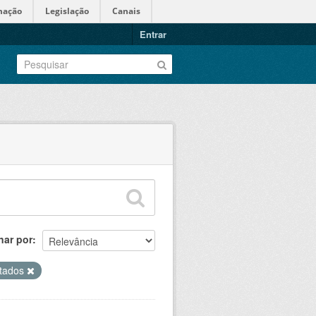
mação
Legislação
Canais
Entrar
nar por
tados