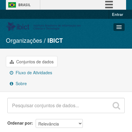
BRASIL
Entrar
Simplifique!
Comunica BR
Participe
Organizações
IBICT
Conjuntos de dados
Acesso à informação
Organizações
Legislação
Grupos
Conjuntos de dados
Canais
Sobre
Fluxo de Atividades
Sobre
Ordenar por