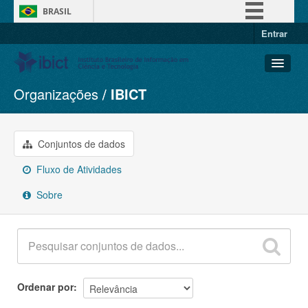
BRASIL
Entrar
Simplifique!
Comunica BR
Participe
Organizações
IBICT
Conjuntos de dados
Acesso à informação
Organizações
Legislação
Grupos
Conjuntos de dados
Canais
Sobre
Fluxo de Atividades
Sobre
Ordenar por