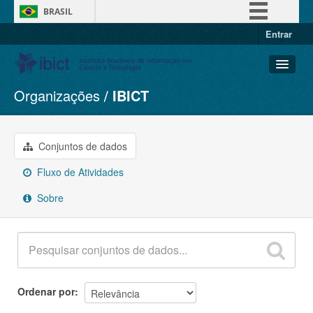
BRASIL
Entrar
Simplifique!
Comunica BR
Participe
Organizações
IBICT
Conjuntos de dados
Acesso à informação
Organizações
Legislação
Grupos
Conjuntos de dados
Canais
Sobre
Fluxo de Atividades
Sobre
Ordenar por