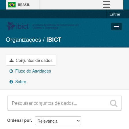
BRASIL
Entrar
Simplifique!
Comunica BR
Participe
Organizações
IBICT
Conjuntos de dados
Acesso à informação
Organizações
Legislação
Grupos
Conjuntos de dados
Canais
Sobre
Fluxo de Atividades
Sobre
Ordenar por