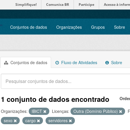
Simplifique!
Comunica BR
Participe
Acesso à infor
Conjuntos de dados
Organizações
Grupos
Sobre
Conjuntos de dados
Fluxo de Atividades
Sobre
1 conjunto de dados encontrado
Orde
Organizações:
IBICT
Licenças:
Outra (Domínio Público)
F
sexo
cargo
servidores