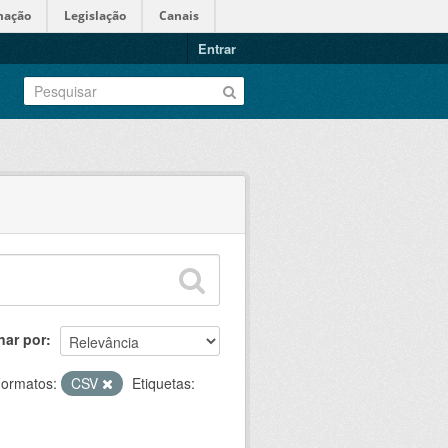
mação
Legislação
Canais
Entrar
nar por
ormatos:
CSV
Etiquetas: