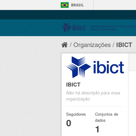
BRASIL
Organizações
IBICT
IBICT
Não há descrição para essa
organização
Seguidores
Conjuntos de
0
dados
1