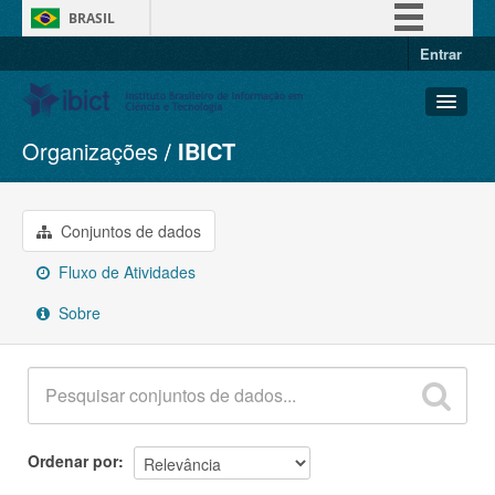
BRASIL
Entrar
Simplifique!
Comunica BR
Participe
Organizações
IBICT
Conjuntos de dados
Acesso à informação
Organizações
Legislação
Grupos
Conjuntos de dados
Canais
Sobre
Fluxo de Atividades
Sobre
Ordenar por