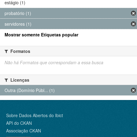
estágio (1)
probatório (1)
servidores (1)
Mostrar somente Etiquetas popular
Formatos
Não há Formatos que correspondam a essa busca
Licenças
Outra (Domínio Públ... (1)
Sobre Dados Abertos do Ibict
API do CKAN
Associação CKAN