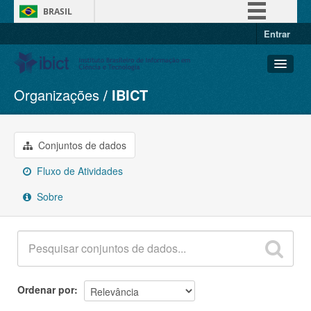
BRASIL
Entrar
Simplifique!
Comunica BR
Participe
Organizações
IBICT
Conjuntos de dados
Acesso à informação
Organizações
Legislação
Grupos
Conjuntos de dados
Canais
Sobre
Fluxo de Atividades
Sobre
Ordenar por