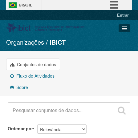
BRASIL
Entrar
Simplifique!
Comunica BR
Participe
Organizações
IBICT
Conjuntos de dados
Acesso à informação
Organizações
Legislação
Grupos
Conjuntos de dados
Canais
Sobre
Fluxo de Atividades
Sobre
Ordenar por