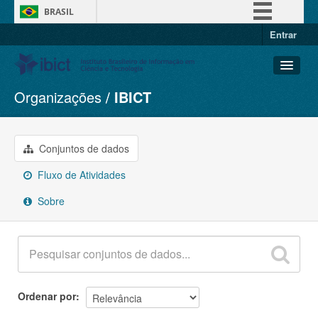
BRASIL
Entrar
Simplifique!
Comunica BR
Participe
Organizações
IBICT
Conjuntos de dados
Acesso à informação
Organizações
Legislação
Grupos
Conjuntos de dados
Canais
Sobre
Fluxo de Atividades
Sobre
Ordenar por