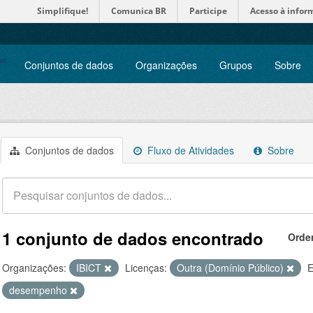
Simplifique!
Comunica BR
Participe
Acesso à infor
Conjuntos de dados
Organizações
Grupos
Sobre
Conjuntos de dados
Fluxo de Atividades
Sobre
1 conjunto de dados encontrado
Orde
Organizações:
IBICT
Licenças:
Outra (Domínio Público)
E
desempenho