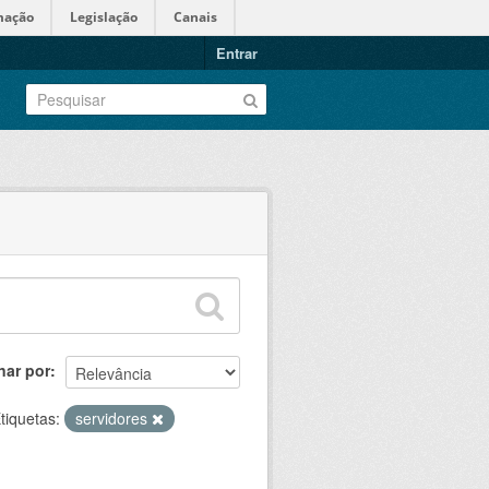
mação
Legislação
Canais
Entrar
nar por
tiquetas:
servidores