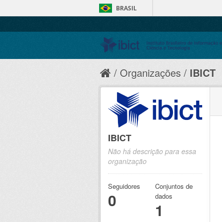
BRASIL
Organizações
IBICT
IBICT
Não há descrição para essa
organização
Seguidores
Conjuntos de
0
dados
1