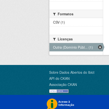
Formatos
CSV (1)
Licenças
Outra (Domínio Públ... (1)
Sobre Dados Abertos do Ibict
API do CKAN
Associação CKAN