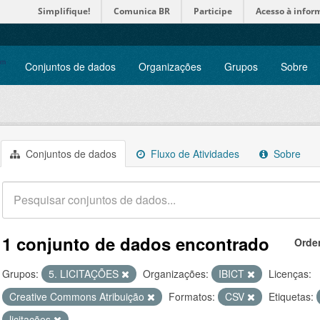
Simplifique!
Comunica BR
Participe
Acesso à infor
Conjuntos de dados
Organizações
Grupos
Sobre
Conjuntos de dados
Fluxo de Atividades
Sobre
1 conjunto de dados encontrado
Orde
Grupos:
5. LICITAÇÕES
Organizações:
IBICT
Licenças:
Creative Commons Atribuição
Formatos:
CSV
Etiquetas:
licitações