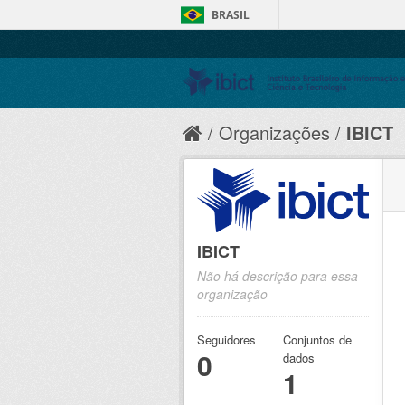
BRASIL
Organizações
IBICT
IBICT
Não há descrição para essa
organização
Seguidores
Conjuntos de
0
dados
1