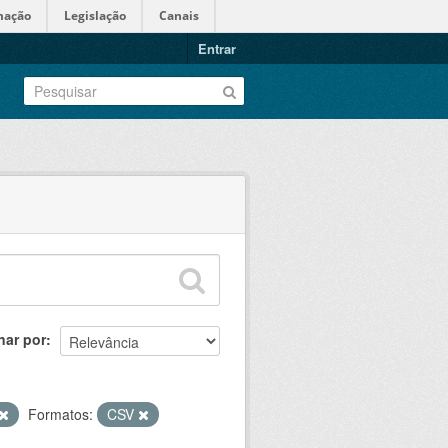
mação
Legislação
Canais
Entrar
nar por
Formatos:
CSV