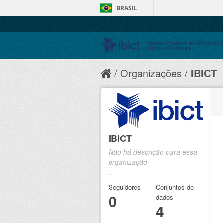
BRASIL
Organizações
IBICT
IBICT
Não há descrição para essa
organização
Seguidores
Conjuntos de
0
dados
4