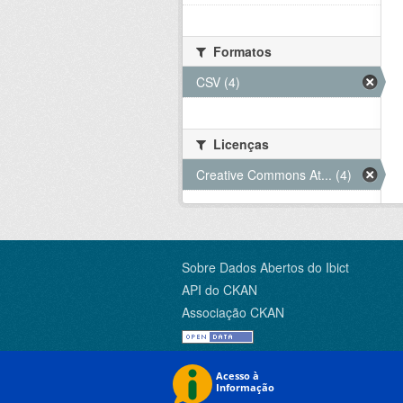
Formatos
CSV (4)
Licenças
Creative Commons At... (4)
Sobre Dados Abertos do Ibict
API do CKAN
Associação CKAN