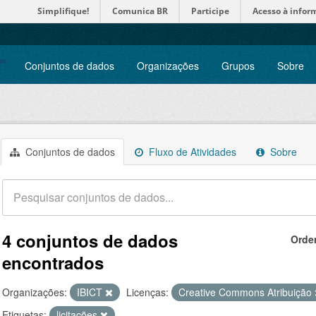
Simplifique!
Comunica BR
Participe
Acesso à infor
Conjuntos de dados
Organizações
Grupos
Sobre
Conjuntos de dados
Fluxo de Atividades
Sobre
4 conjuntos de dados
Orde
encontrados
Organizações:
IBICT
Licenças:
Creative Commons Atribuição
Etiquetas:
licitações