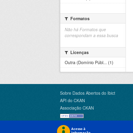
Formatos
Não há Formatos que
correspondam a essa busca
Licenças
Outra (Domínio Públ... (1)
Sobre Dados Abertos do Ibict
API do CKAN
Associação CKAN