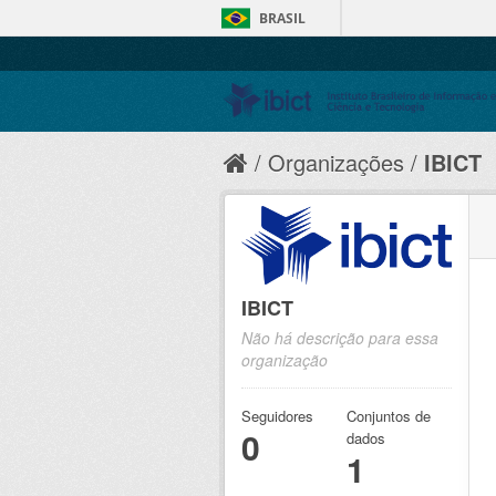
BRASIL
Organizações
IBICT
IBICT
Não há descrição para essa
organização
Seguidores
Conjuntos de
0
dados
1