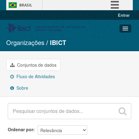
BRASIL
Entrar
Simplifique!
Comunica BR
Participe
Organizações
IBICT
Conjuntos de dados
Acesso à informação
Organizações
Legislação
Grupos
Conjuntos de dados
Canais
Sobre
Fluxo de Atividades
Sobre
Ordenar por