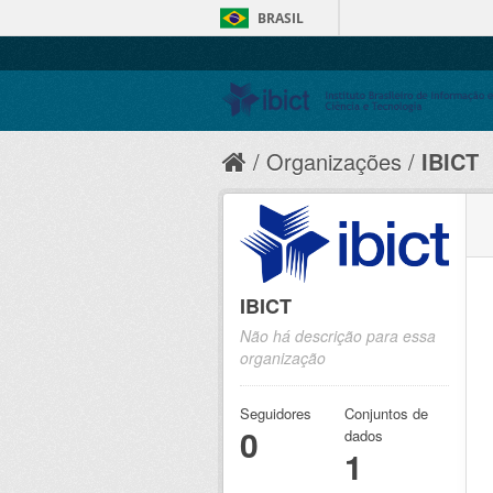
BRASIL
Organizações
IBICT
IBICT
Não há descrição para essa
organização
Seguidores
Conjuntos de
0
dados
1