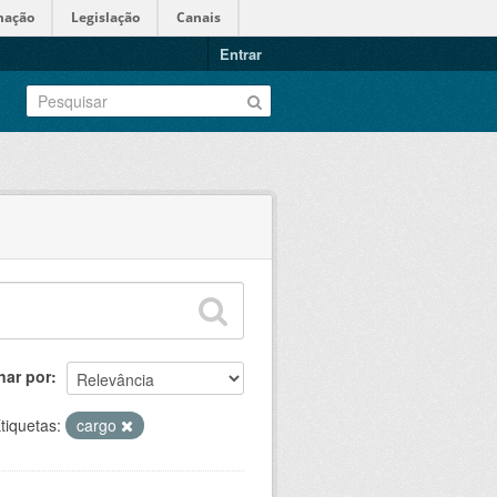
mação
Legislação
Canais
Entrar
nar por
tiquetas:
cargo