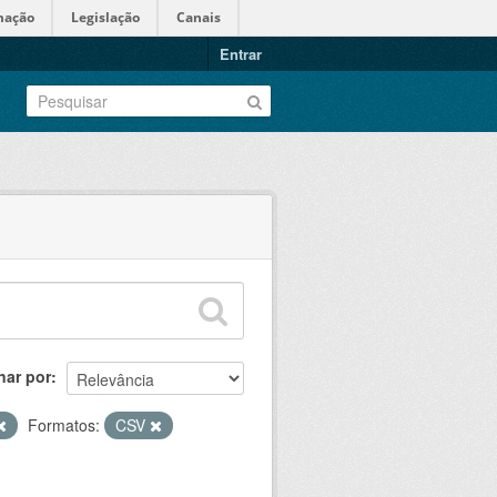
mação
Legislação
Canais
Entrar
nar por
Formatos:
CSV