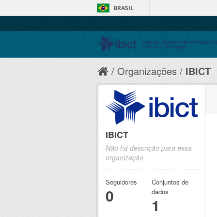
BRASIL
Organizações
IBICT
IBICT
Não há descrição para essa
organização
Seguidores
Conjuntos de
0
dados
1