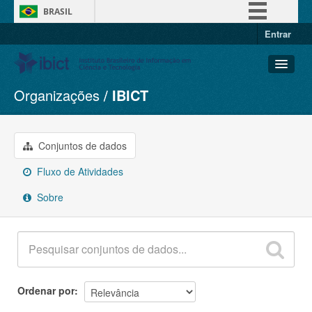
BRASIL
Entrar
Simplifique!
Comunica BR
Participe
Organizações
IBICT
Conjuntos de dados
Acesso à informação
Organizações
Legislação
Grupos
Conjuntos de dados
Canais
Sobre
Fluxo de Atividades
Sobre
Ordenar por