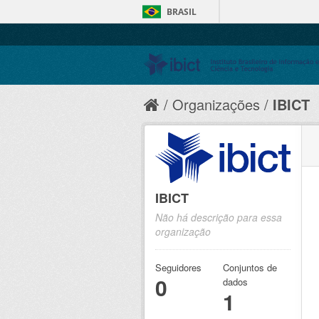
BRASIL
Organizações
IBICT
IBICT
Não há descrição para essa
organização
Seguidores
Conjuntos de
0
dados
1