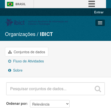
BRASIL
Entrar
Simplifique!
Comunica BR
Participe
Organizações
IBICT
Conjuntos de dados
Acesso à informação
Organizações
Legislação
Grupos
Conjuntos de dados
Canais
Sobre
Fluxo de Atividades
Sobre
Ordenar por