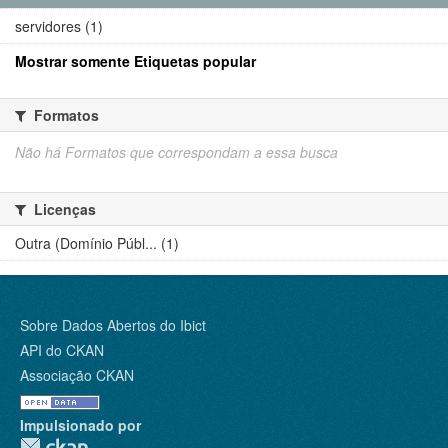
servidores (1)
Mostrar somente Etiquetas popular
Formatos
Não há Formatos que correspondam a essa busca
Licenças
Outra (Domínio Públ... (1)
Sobre Dados Abertos do Ibict
API do CKAN
Associação CKAN
Impulsionado por