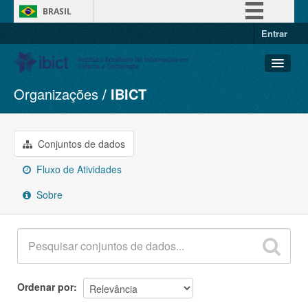
BRASIL
Entrar
Simplifique!
Comunica BR
Participe
Organizações
IBICT
Conjuntos de dados
Acesso à informação
Organizações
Legislação
Grupos
Conjuntos de dados
Canais
Sobre
Fluxo de Atividades
Sobre
Ordenar por