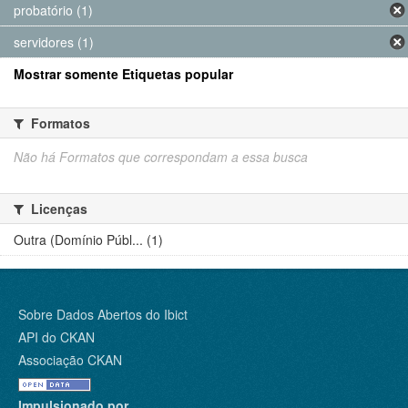
probatório (1)
servidores (1)
Mostrar somente Etiquetas popular
Formatos
Não há Formatos que correspondam a essa busca
Licenças
Outra (Domínio Públ... (1)
Sobre Dados Abertos do Ibict
API do CKAN
Associação CKAN
Impulsionado por