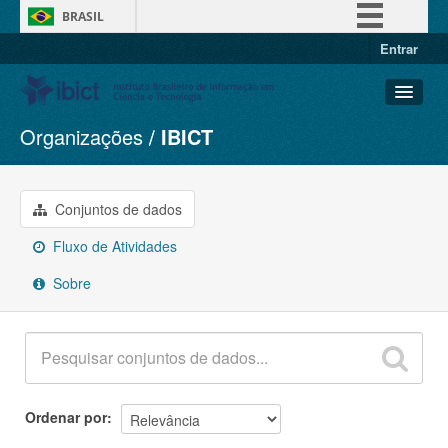
BRASIL
Entrar
Simplifique!
Comunica BR
Participe
Organizações
IBICT
Conjuntos de dados
Acesso à informação
Organizações
Legislação
Grupos
Conjuntos de dados
Canais
Sobre
Fluxo de Atividades
Sobre
Ordenar por