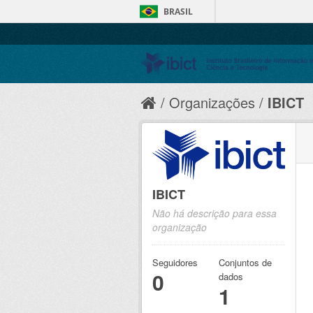
BRASIL
Organizações
IBICT
IBICT
Não há descrição para essa
organização
Seguidores
Conjuntos de
0
dados
1