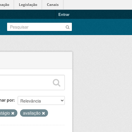
mação
Legislação
Canais
Entrar
nar por
stágio
avaliação