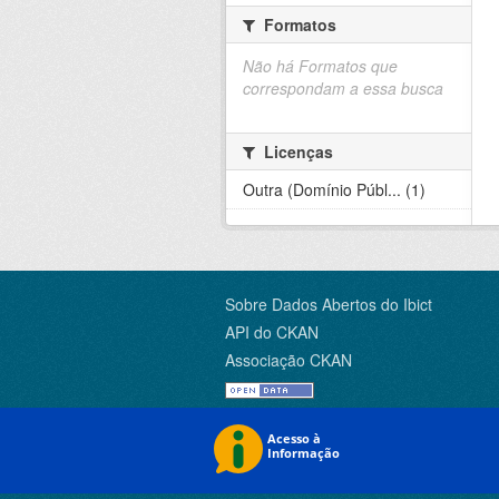
Formatos
Não há Formatos que
correspondam a essa busca
Licenças
Outra (Domínio Públ... (1)
Sobre Dados Abertos do Ibict
API do CKAN
Associação CKAN