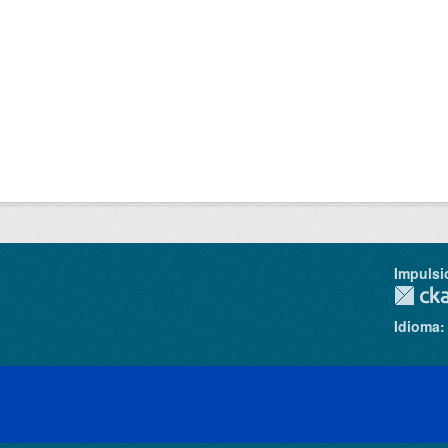
Impulsi
Idioma