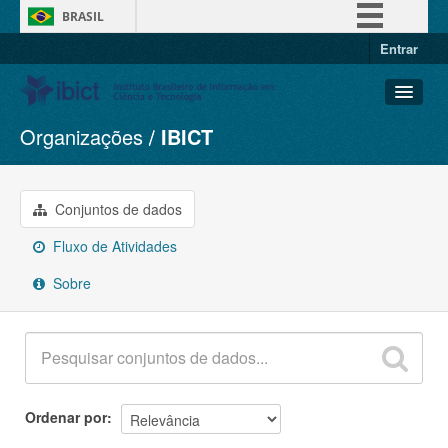
BRASIL
Entrar
Simplifique!
Comunica BR
Participe
Organizações
IBICT
Conjuntos de dados
Acesso à informação
Organizações
Legislação
Grupos
Conjuntos de dados
Canais
Sobre
Fluxo de Atividades
Sobre
Ordenar por