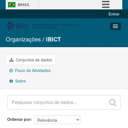
BRASIL
Entrar
Simplifique!
Comunica BR
Participe
Organizações
IBICT
Conjuntos de dados
Acesso à informação
Organizações
Legislação
Grupos
Conjuntos de dados
Canais
Sobre
Fluxo de Atividades
Sobre
Ordenar por