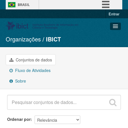
BRASIL
Entrar
Simplifique!
Comunica BR
Participe
Organizações
IBICT
Conjuntos de dados
Acesso à informação
Organizações
Legislação
Grupos
Conjuntos de dados
Canais
Sobre
Fluxo de Atividades
Sobre
Ordenar por