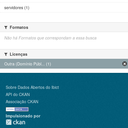
servidores (1)
Formatos
Não há Formatos que correspondam a essa busca
Licenças
Outra (Domínio Públ... (1)
Sobre Dados Abertos do Ibict
API do CKAN
Associação CKAN
Impulsionado por