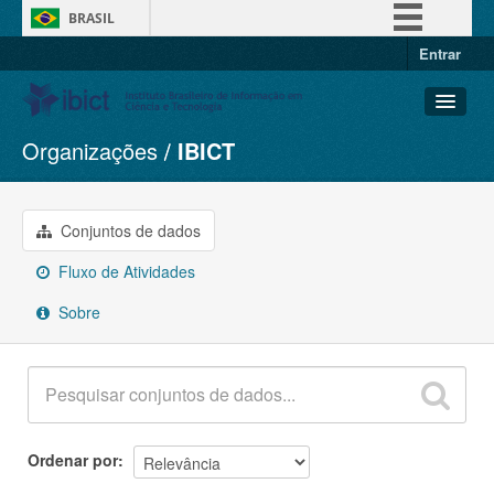
BRASIL
Entrar
Simplifique!
Comunica BR
Participe
Organizações
IBICT
Conjuntos de dados
Acesso à informação
Organizações
Legislação
Grupos
Conjuntos de dados
Canais
Sobre
Fluxo de Atividades
Sobre
Ordenar por