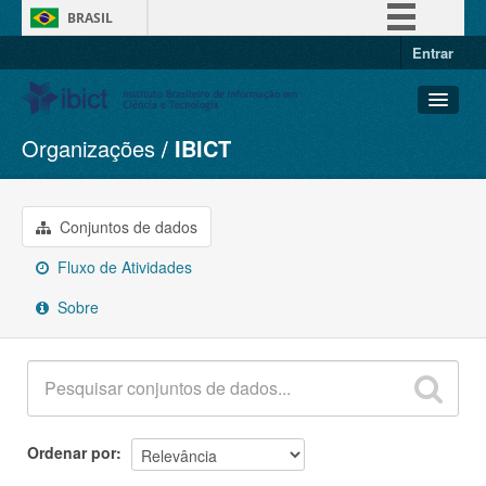
BRASIL
Entrar
Simplifique!
Comunica BR
Participe
Organizações
IBICT
Conjuntos de dados
Acesso à informação
Organizações
Legislação
Grupos
Conjuntos de dados
Canais
Sobre
Fluxo de Atividades
Sobre
Ordenar por