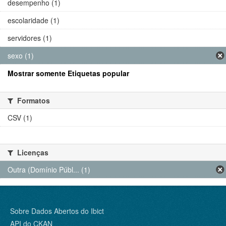
desempenho (1)
escolaridade (1)
servidores (1)
sexo (1)
Mostrar somente Etiquetas popular
Formatos
CSV (1)
Licenças
Outra (Domínio Públ... (1)
Sobre Dados Abertos do Ibict
API do CKAN