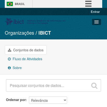
BRASIL
Entrar
Simplifique!
Comunica BR
Participe
Organizações
IBICT
Conjuntos de dados
Acesso à informação
Organizações
Legislação
Grupos
Conjuntos de dados
Canais
Sobre
Fluxo de Atividades
Sobre
Ordenar por