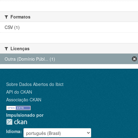
Formatos
CSV (1)
Licenças
Outra (Domínio Públ... (1)
Sobre Dados Abertos do Ibict
API do CKAN
Associação CKAN
Impulsionado por
Idioma