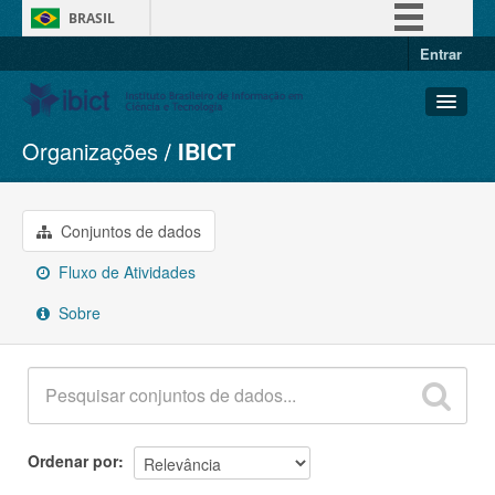
BRASIL
Entrar
Simplifique!
Comunica BR
Participe
Organizações
IBICT
Conjuntos de dados
Acesso à informação
Organizações
Legislação
Grupos
Conjuntos de dados
Canais
Sobre
Fluxo de Atividades
Sobre
Ordenar por