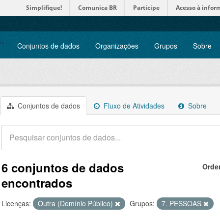
Simplifique!
Comunica BR
Participe
Acesso à infor
Conjuntos de dados
Organizações
Grupos
Sobre
Conjuntos de dados
Fluxo de Atividades
Sobre
6 conjuntos de dados
Orde
encontrados
Licenças:
Outra (Domínio Público)
Grupos:
7. PESSOAS