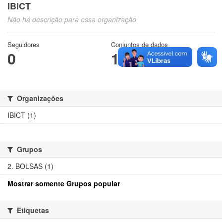
IBICT
Não há descrição para essa organização
Seguidores
Conjuntos de dados
0
1
Organizações
IBICT (1)
Grupos
2. BOLSAS (1)
Mostrar somente Grupos popular
Etiquetas