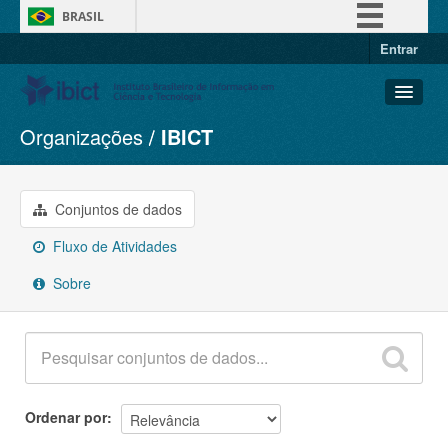
BRASIL
Entrar
Simplifique!
Comunica BR
Participe
Organizações
IBICT
Conjuntos de dados
Acesso à informação
Organizações
Legislação
Grupos
Conjuntos de dados
Canais
Sobre
Fluxo de Atividades
Sobre
Ordenar por