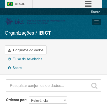
BRASIL
Entrar
Simplifique!
Comunica BR
Participe
Organizações
IBICT
Conjuntos de dados
Acesso à informação
Organizações
Legislação
Grupos
Conjuntos de dados
Canais
Sobre
Fluxo de Atividades
Sobre
Ordenar por