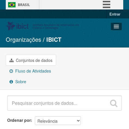
BRASIL
Entrar
Simplifique!
Comunica BR
Participe
Organizações
IBICT
Conjuntos de dados
Acesso à informação
Organizações
Legislação
Grupos
Conjuntos de dados
Canais
Sobre
Fluxo de Atividades
Sobre
Ordenar por