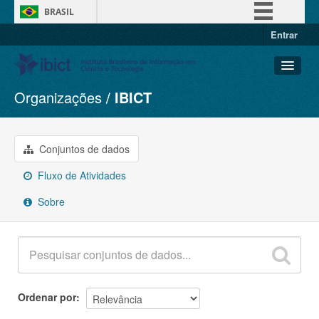
BRASIL
Entrar
Simplifique!
Comunica BR
Participe
Organizações
IBICT
Conjuntos de dados
Acesso à informação
Organizações
Legislação
Grupos
Conjuntos de dados
Canais
Sobre
Fluxo de Atividades
Sobre
Ordenar por