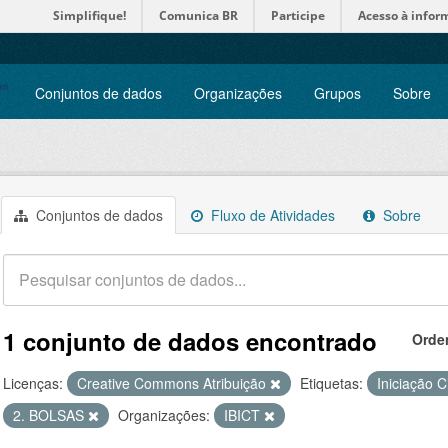
Simplifique!
Comunica BR
Participe
Acesso à infor
Conjuntos de dados
Organizações
Grupos
Sobre
Conjuntos de dados
Fluxo de Atividades
Sobre
1 conjunto de dados encontrado
Orde
Licenças:
Creative Commons Atribuição
Etiquetas:
Iniciação C
2. BOLSAS
Organizações:
IBICT