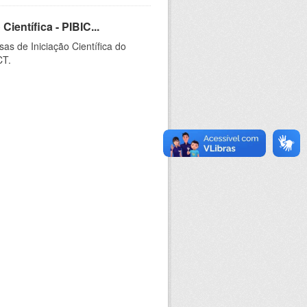
ientífica - PIBIC...
as de Iniciação Científica do
CT.