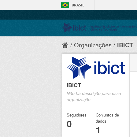
BRASIL
Organizações
IBICT
IBICT
Não há descrição para essa
organização
Seguidores
Conjuntos de
0
dados
1