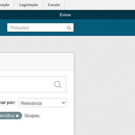
mação
Legislação
Canais
Entrar
nar por
ientífica
Grupos: