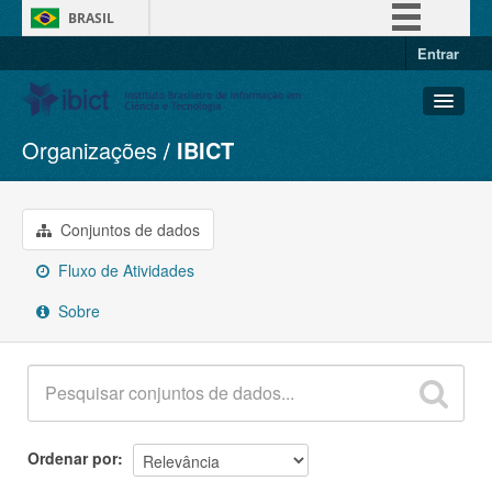
BRASIL
Entrar
Simplifique!
Comunica BR
Participe
Organizações
IBICT
Conjuntos de dados
Acesso à informação
Organizações
Legislação
Grupos
Conjuntos de dados
Canais
Sobre
Fluxo de Atividades
Sobre
Ordenar por