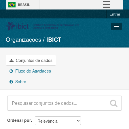
BRASIL
Entrar
Simplifique!
Comunica BR
Participe
Organizações
IBICT
Conjuntos de dados
Acesso à informação
Organizações
Legislação
Grupos
Conjuntos de dados
Canais
Sobre
Fluxo de Atividades
Sobre
Ordenar por