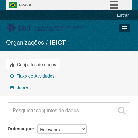
BRASIL
Entrar
Simplifique!
Comunica BR
Participe
Organizações
IBICT
Conjuntos de dados
Acesso à informação
Organizações
Legislação
Grupos
Conjuntos de dados
Canais
Sobre
Fluxo de Atividades
Sobre
Ordenar por