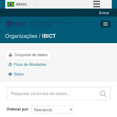
BRASIL
Entrar
Simplifique!
Comunica BR
Participe
Organizações
IBICT
Conjuntos de dados
Acesso à informação
Organizações
Legislação
Grupos
Conjuntos de dados
Canais
Sobre
Fluxo de Atividades
Sobre
Ordenar por