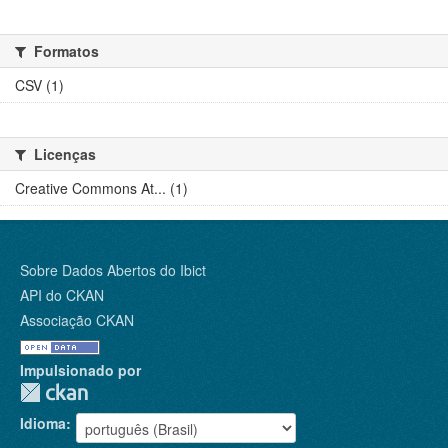
Formatos
CSV (1)
Licenças
Creative Commons At... (1)
Sobre Dados Abertos do Ibict
API do CKAN
Associação CKAN
Impulsionado por
Idioma