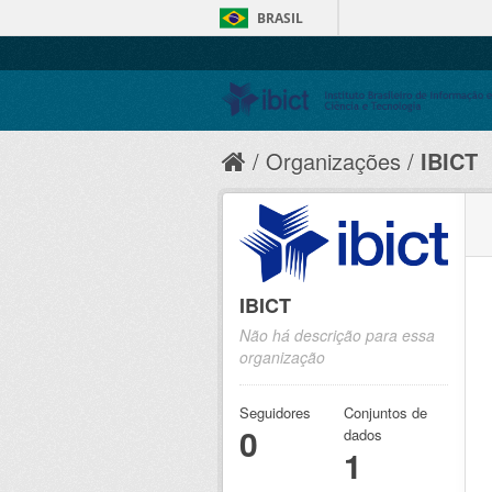
BRASIL
Organizações
IBICT
IBICT
Não há descrição para essa
organização
Seguidores
Conjuntos de
0
dados
1