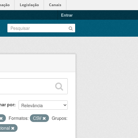
mação
Legislação
Canais
Entrar
nar por
Formatos:
CSV
Grupos:
cional