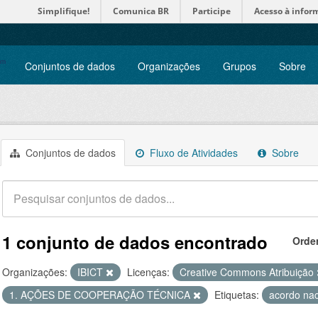
Simplifique!
Comunica BR
Participe
Acesso à infor
Conjuntos de dados
Organizações
Grupos
Sobre
Conjuntos de dados
Fluxo de Atividades
Sobre
1 conjunto de dados encontrado
Orde
Organizações:
IBICT
Licenças:
Creative Commons Atribuição
1. AÇÕES DE COOPERAÇÃO TÉCNICA
Etiquetas:
acordo na