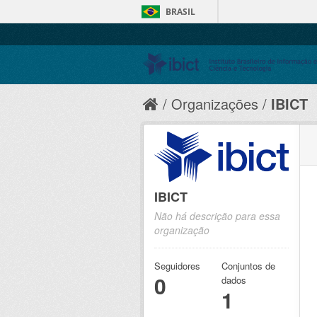
BRASIL
Organizações
IBICT
IBICT
Não há descrição para essa
organização
Seguidores
Conjuntos de
0
dados
1