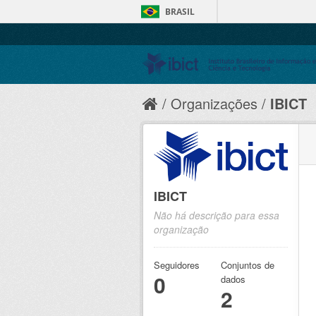
BRASIL
Organizações
IBICT
IBICT
Não há descrição para essa
organização
Seguidores
Conjuntos de
0
dados
2