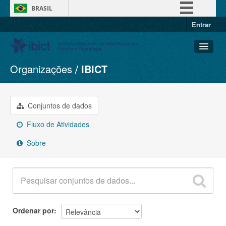
BRASIL
Entrar
Simplifique!
Comunica BR
Participe
Organizações
IBICT
Conjuntos de dados
Acesso à informação
Organizações
Legislação
Grupos
Conjuntos de dados
Canais
Sobre
Fluxo de Atividades
Sobre
Ordenar por