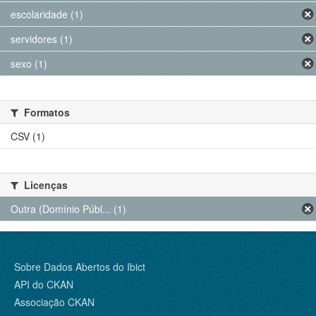
escolaridade (1)
servidores (1)
sexo (1)
Formatos
CSV (1)
Licenças
Outra (Domínio Públ... (1)
Sobre Dados Abertos do Ibict
API do CKAN
Associação CKAN