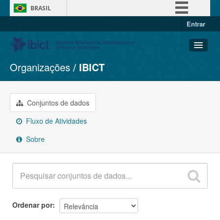
BRASIL
Entrar
Simplifique!
Comunica BR
Participe
Organizações
IBICT
Conjuntos de dados
Acesso à informação
Organizações
Legislação
Grupos
Conjuntos de dados
Canais
Sobre
Fluxo de Atividades
Sobre
Ordenar por