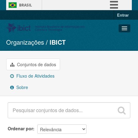
BRASIL
Entrar
Simplifique!
Comunica BR
Participe
Organizações
IBICT
Conjuntos de dados
Acesso à informação
Organizações
Legislação
Grupos
Conjuntos de dados
Canais
Sobre
Fluxo de Atividades
Sobre
Ordenar por